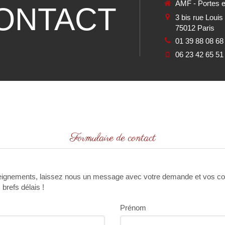
AMF - Portes e
ONTACT
3 bis rue Louis 
75012
Paris
01 39 88 08 68
06 23 42 65 51
Formulaire de contact
eignements, laissez nous un message avec votre demande et vos c
brefs délais !
Prénom