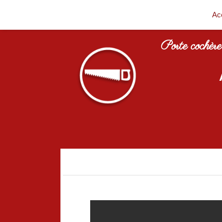
Ac
Porte cochère