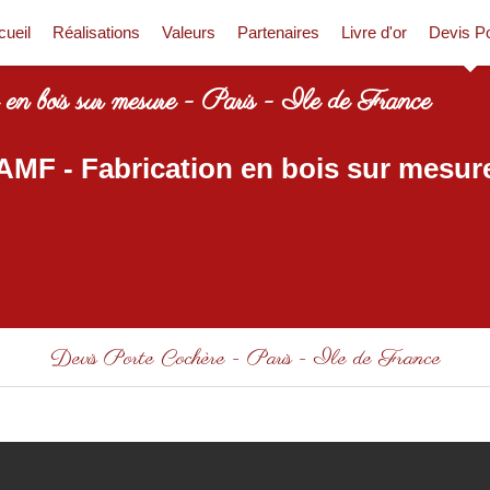
cueil
Réalisations
Valeurs
Partenaires
Livre d'or
Devis Po
 en bois sur mesure - Paris - Ile de France
AMF - Fabrication en bois sur mesur
Devis Porte Cochère - Paris - Ile de France