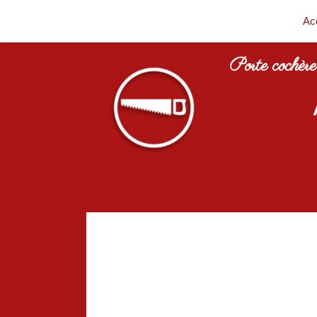
Ac
Porte cochère