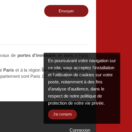
Envoyer
ravaux de
portes d'immeuble en bois
à
Paris
En poursuivant votre navigation sur
ce site, vous acceptez l'installation
nt
Paris
et à la région
Île-de-France
. En 2010,
et l'utilisation de cookies sur votre
épartement sont Paris 15, Paris 18, Paris 20.
poste, notamment à des fins
d'analyse d'audience, dans le
respect de notre politique de
protection de votre vie privée.
J'ai compris
Connexion